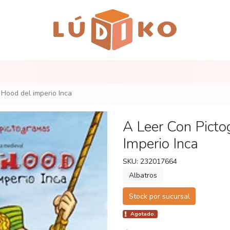
 Hood del imperio Inca
A Leer Con Pict
Imperio Inca
SKU: 232017664
Albatros
Stock por sucursal
Agotado.