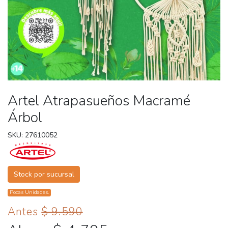
Artel Atrapasueños Macramé
Árbol
SKU: 27610052
Stock por sucursal
Pocas Unidades.
Antes
$ 9.590