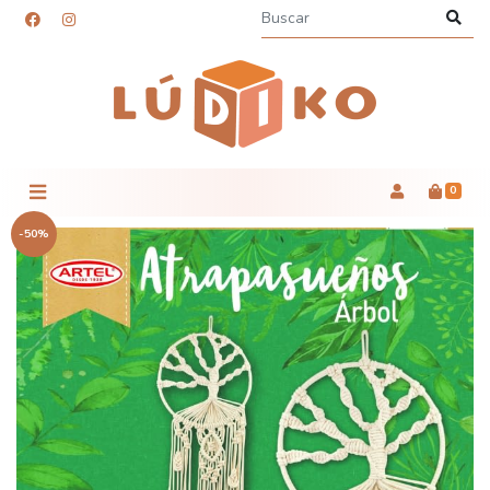
0
-50%