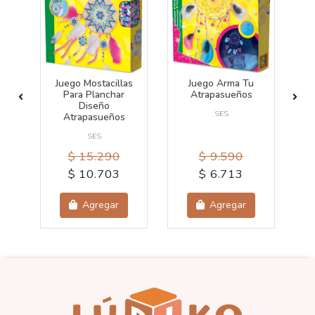
Juego Mostacillas
Juego Arma Tu
Para Planchar
Atrapasueños
Diseño
SES
Atrapasueños
SES
$ 15.290
$ 9.590
$ 10.703
$ 6.713
Agregar
Agregar