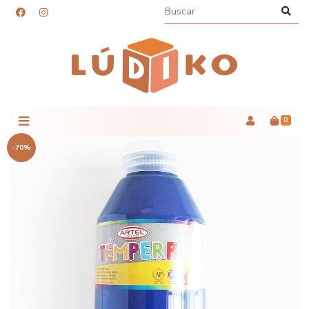
0
-70%