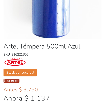
Artel Témpera 500ml Azul
SKU: 216221805
Stock por sucursal
Agotado.
Antes
$ 3.790
Ahora $ 1.137