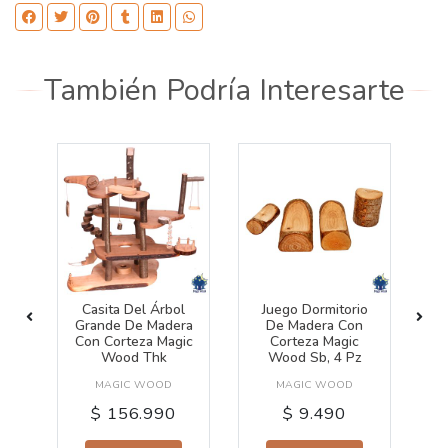
También Podría Interesarte
o
Casita Del Árbol
Juego Dormitorio
al
Grande De Madera
De Madera Con
D
Con Corteza Magic
Corteza Magic
Wood Thk
Wood Sb, 4 Pz
MAGIC WOOD
MAGIC WOOD
$ 156.990
$ 9.490