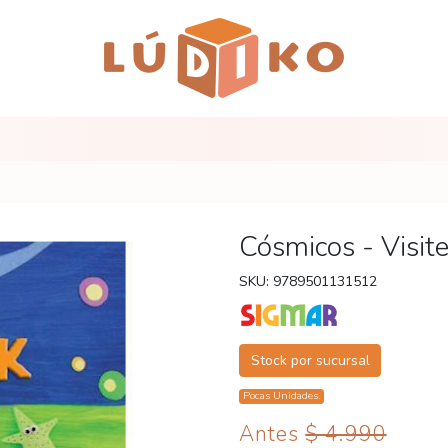
Cósmicos - Visite
SKU: 9789501131512
Stock por sucursal
Pocas Unidades.
Antes
$ 4.990