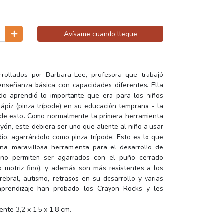
Avísame cuando llegue
rollados por Barbara Lee, profesora que trabajó
nseñanza básica con capacidades diferentes. Ella
do aprendió lo importante que era para los niños
lápiz (pinza trípode) en su educación temprana - la
e de esto. Como normalmente la primera herramienta
ayón, este debiera ser uno que aliente al niño a usar
dio, agarrándolo como pinza trípode. Esto es lo que
na maravillosa herramienta para el desarrollo de
, no permiten ser agarrados con el puño cerrado
o motriz fino), y además son más resistentes a los
rebral, autismo, retrasos en su desarrollo y varias
aprendizaje han probado los Crayon Rocks y les
nte 3,2 x 1,5 x 1,8 cm.