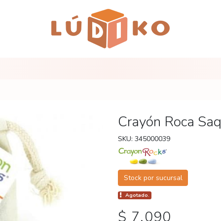
Crayón Roca Saq
SKU: 345000039
Stock por sucursal
Agotado.
$ 7.090