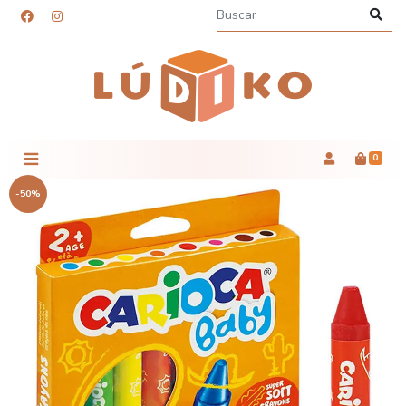
0
-50%