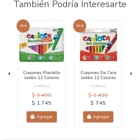
También Podría Interesarte
-50%
-50%
-50
el
Crayones Plastello
Crayones De Cera
L
Jumbo 12 Colores
Jumbo 12 Colores
7
CARIOCA
CARIOCA
$ 3.490
$ 1.490
$ 1.745
$ 745
Agregar
Agregar