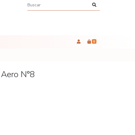
0
 Aero N°8