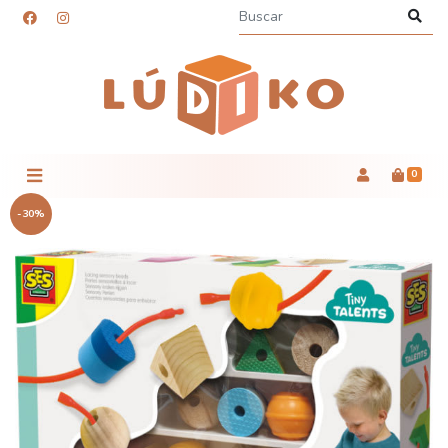
0
-30%