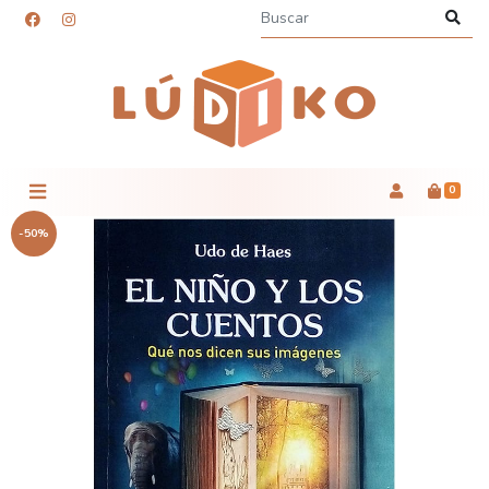
0
-50%