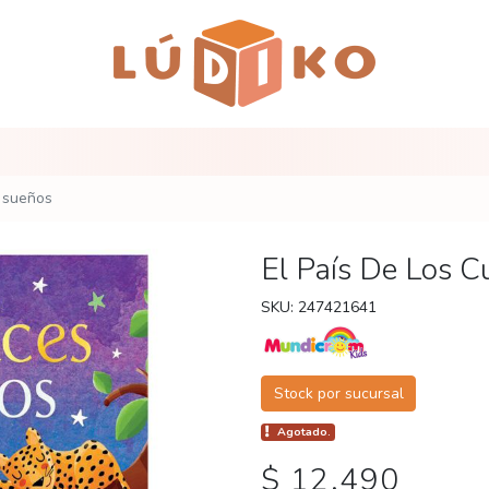
s sueños
El País De Los C
SKU: 247421641
Stock por sucursal
Agotado.
$ 12.490