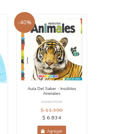
-40%
Aula Del Saber - Insólitos
Animales
MUNDICROM
$ 11.390
$ 6.834
Agregar