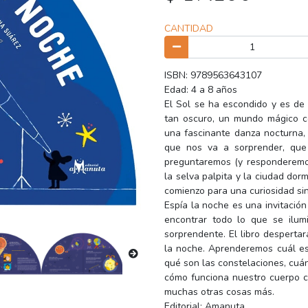
CANTIDAD
ISBN: 9789563643107
Edad: 4 a 8 años
El Sol se ha escondido y es de
tan oscuro, un mundo mágico c
una fascinante danza nocturna,
que nos va a sorprender, qu
preguntaremos (y responderemos)
la selva palpita y la ciudad dor
comienzo para una curiosidad sin 
Espía la noche es una invitación
encontrar todo lo que se ilum
sorprendente. El libro desperta
la noche. Aprenderemos cuál es 
qué son las constelaciones, cuán
cómo funciona nuestro cuerpo 
muchas otras cosas más.
Editorial: Amanuta