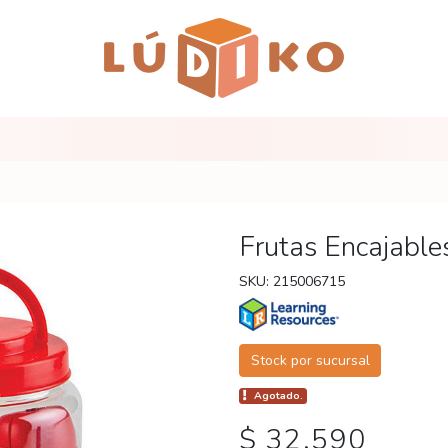
Frutas Encajable
SKU: 215006715
Stock por sucursal
Agotado.
$ 32.590