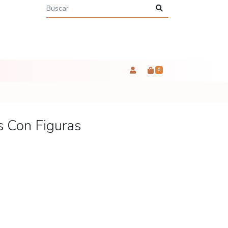
0
s Con Figuras