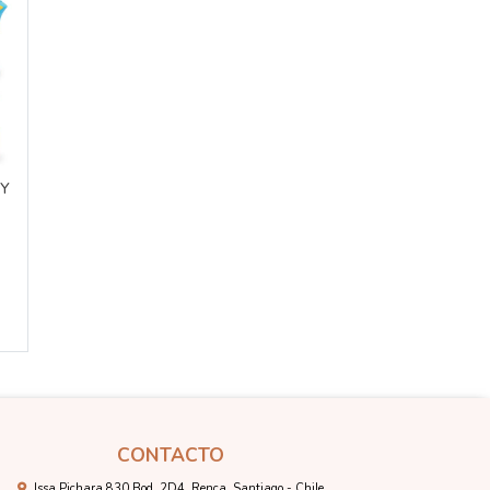
 Y
CONTACTO
Issa Pichara 830 Bod. 2D4, Renca, Santiago - Chile