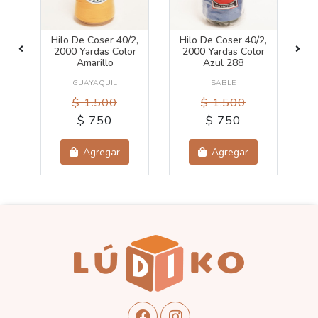
Hilo De Coser 40/2,
Hilo De Coser 40/2,
or
2000 Yardas Color
2000 Yardas Color
2
Amarillo
Azul 288
GUAYAQUIL
SABLE
$ 1.500
$ 1.500
$ 750
$ 750
Agregar
Agregar