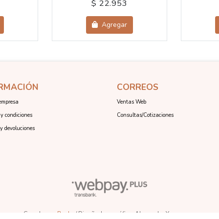
$ 22.953
Agregar
RMACIÓN
CORREOS
empresa
Ventas Web
y condiciones
Consultas/Cotizaciones
y devoluciones
Creado por
Bsale
/ Diseñadora gráfica: Alexandra Youngman