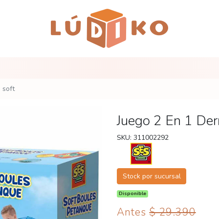
 soft
Juego 2 En 1 Der
SKU: 311002292
Stock por sucursal
Disponible
Antes
$ 29.390