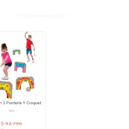
n 1 Puntería Y Croquet
SES
$ 32.790