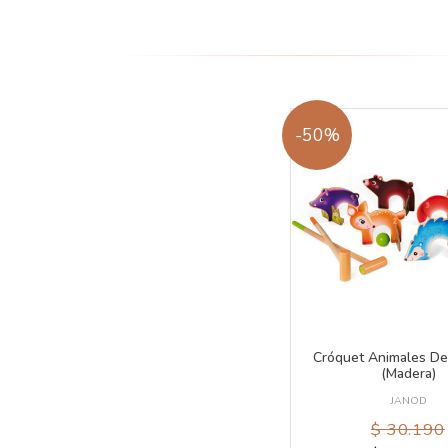
-50%
Cróquet Animales De
(madera)
JANOD
$ 30.190