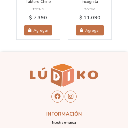
Tablero Chino
Incógnita
C
TOYNG
TOYNG
$ 7.390
$ 11.090
Agregar
Agregar
INFORMACIÓN
Nuestra empresa