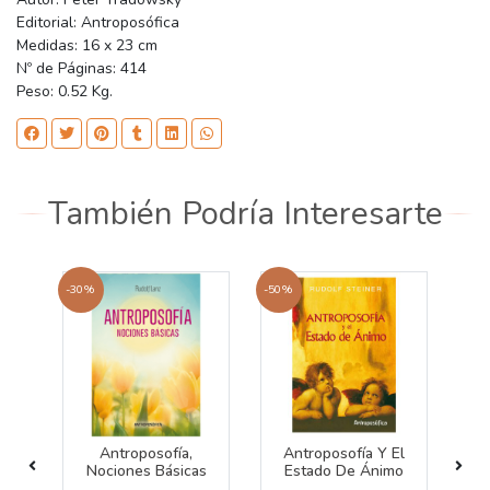
Editorial: Antroposófica
Medidas: 16 x 23 cm
Nº de Páginas: 414
Peso: 0.52 Kg.
También Podría Interesarte
-30%
-50%
-30
a
Antroposofía,
Antroposofía Y El
De
Nociones Básicas
Estado De Ánimo
V