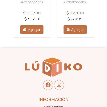
ANTROPOSÓFICA
ANTROPOSÓFICA
A
$ 13.790
$ 12.190
$ 9.653
$ 6.095
Agregar
Agregar
INFORMACIÓN
Nuestra empresa