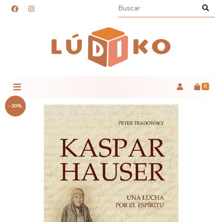
0
-30%