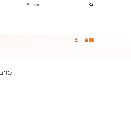
0
éano