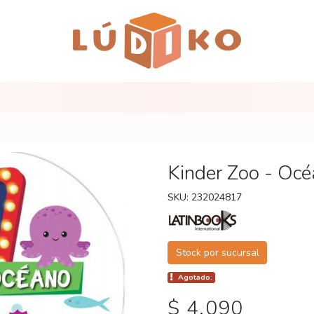
Kinder Zoo - Oc
SKU: 232024817
Stock por sucursal
Agotado.
$ 4.090