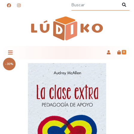
0
-30%