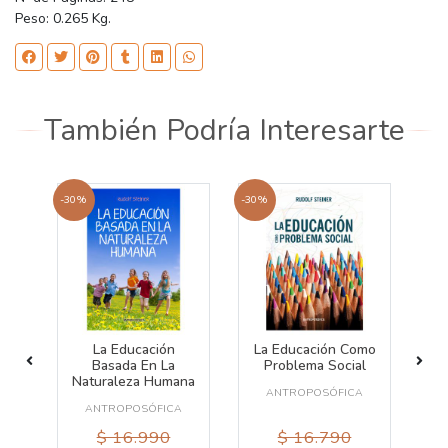
Peso: 0.265 Kg.
También Podría Interesarte
-30%
-30%
La Educación
La Educación Como
M
Basada En La
Problema Social
Naturaleza Humana
A
ANTROPOSÓFICA
ANTROPOSÓFICA
$ 16.990
$ 16.790