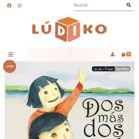
0
-20%