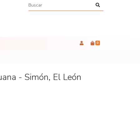
0
ana - Simón, El León