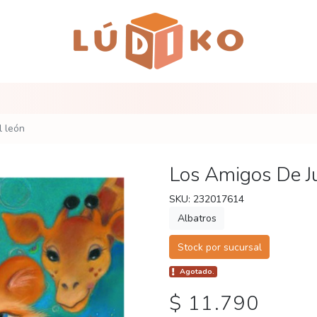
l león
Los Amigos De Ju
SKU: 232017614
Albatros
Stock por sucursal
Agotado.
$ 11.790