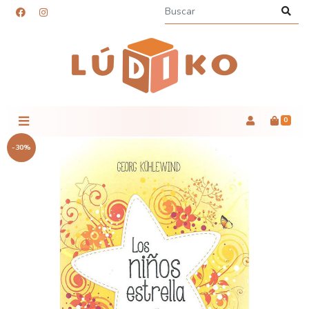
0
-30%