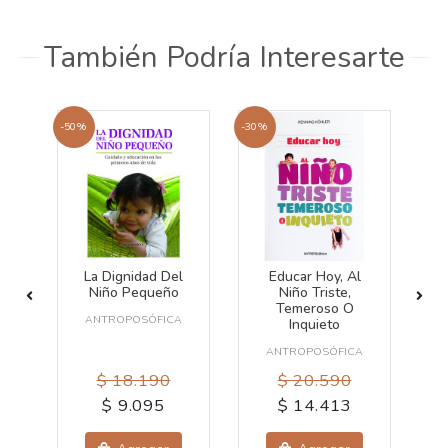
También Podría Interesarte
-50%
-30%
-50
os
La Dignidad Del
Educar Hoy, Al
L
Niño Pequeño
Niño Triste,
De
Temeroso O
ANTROPOSÓFICA
Inquieto
A
ANTROPOSÓFICA
$ 18.190
$ 20.590
$ 9.095
$ 14.413