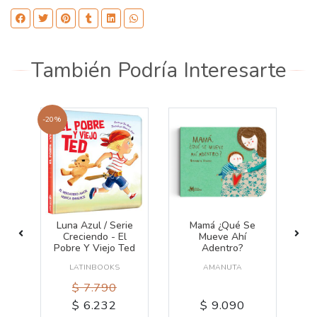
También Podría Interesarte
-20%
a
Luna Azul / Serie
Mamá ¿qué Se
Creciendo - El
Mueve Ahí
Pobre Y Viejo Ted
Adentro?
LATINBOOKS
AMANUTA
$ 7.790
$ 6.232
$ 9.090