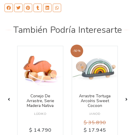
También Podría Interesarte
-50%
De
Conejo De
Arrastre Tortuga
F
Arrastre, Serie
Arcoíris Sweet
Madera Nativa
Cocoon
LÚDIKO
JANOD
$ 35.890
$ 14.790
$ 17.945