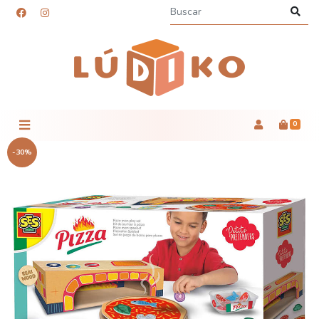
0
-30%