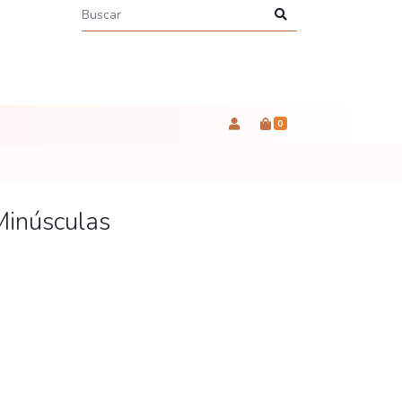
0
Minúsculas