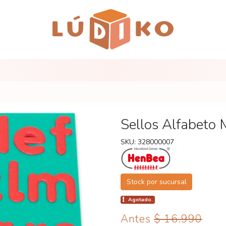
Sellos Alfabeto 
SKU: 328000007
Stock por sucursal
Agotado.
Antes
$ 16.990