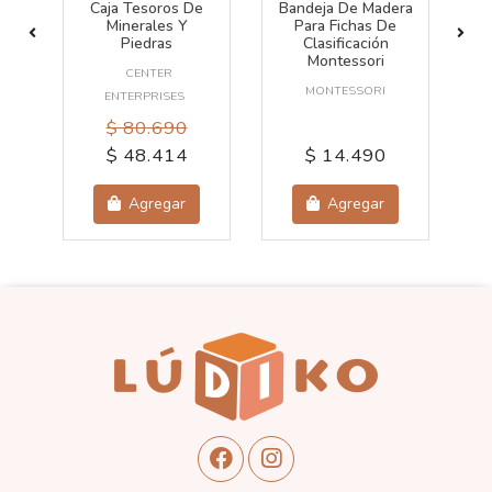
Caja Tesoros De
Bandeja De Madera
C
°1
Minerales Y
Para Fichas De
Piedras
Clasificación
Montessori
CENTER
MONTESSORI
ENTERPRISES
$ 80.690
$ 48.414
$ 14.490
Agregar
Agregar