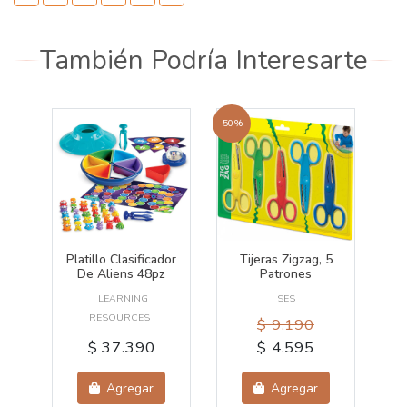
También Podría Interesarte
-50%
Platillo Clasificador
Tijeras Zigzag, 5
De Aliens 48pz
Patrones
LEARNING
SES
RESOURCES
$ 9.190
$ 37.390
$ 4.595
Agregar
Agregar