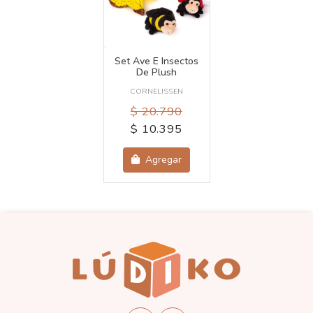
Set Ave E Insectos
De Plush
CORNELISSEN
$ 20.790
$ 10.395
Agregar