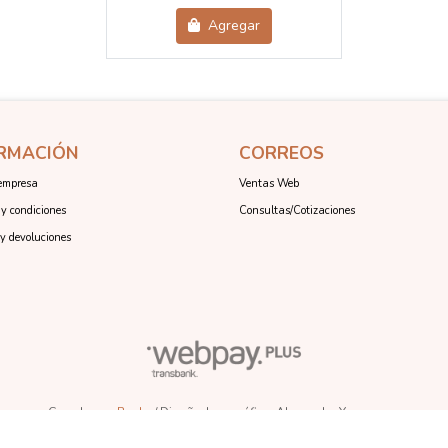
Agregar
RMACIÓN
CORREOS
empresa
Ventas Web
y condiciones
Consultas/Cotizaciones
y devoluciones
Creado por
Bsale
/ Diseñadora gráfica: Alexandra Youngman