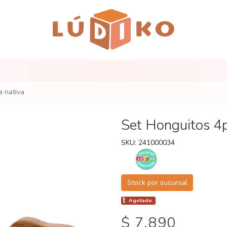
a nativa
Set Honguitos 4p
SKU: 241000034
Stock por sucursal
Agotado.
$ 7.890