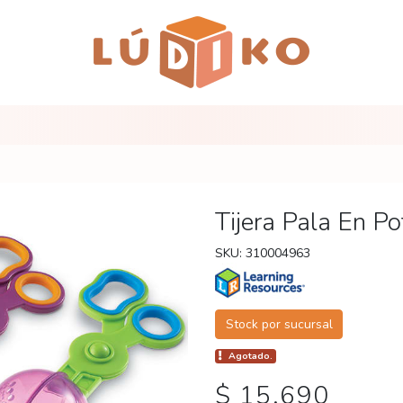
Tijera Pala En P
SKU: 310004963
Stock por sucursal
Agotado.
$ 15.690