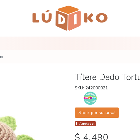
mi
Títere Dedo Tor
SKU: 242000021
Stock por sucursal
Agotado.
$ 4.490