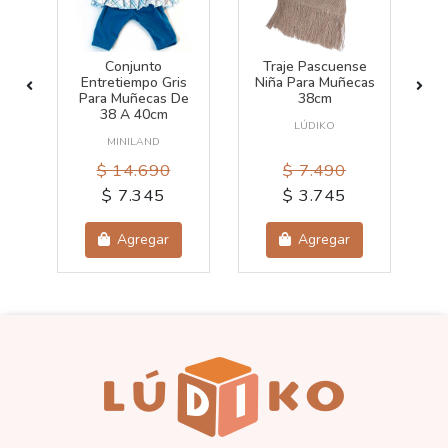
Conjunto
Traje Pascuense
as
Entretiempo Gris
Niña Para Muñecas
P
Para Muñecas De
38cm
38 A 40cm
LÚDIKO
MINILAND
$ 14.690
$ 7.490
$ 7.345
$ 3.745
Agregar
Agregar