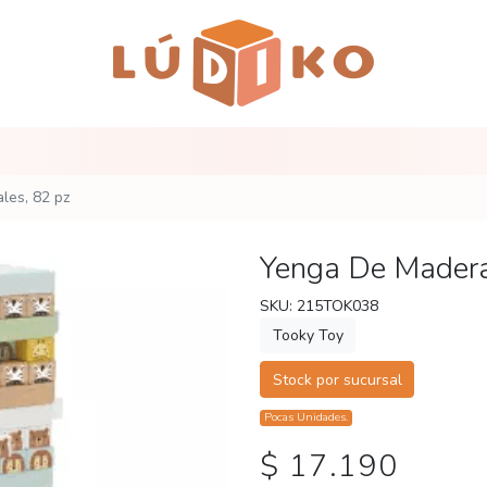
les, 82 pz
Yenga De Madera
SKU: 215TOK038
Tooky Toy
Stock por sucursal
Pocas Unidades.
$ 17.190