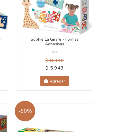
r
Sophie La Girafe - Formas
Adhesivas
SES
$ 8.490
$ 5.943
Agregar
-50%