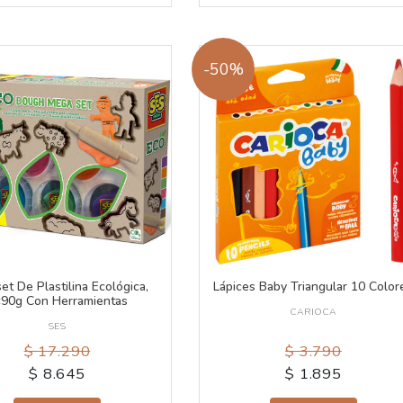
-50%
t De Plastilina Ecológica,
Lápices Baby Triangular 10 Color
90g Con Herramientas
CARIOCA
SES
$ 17.290
$ 3.790
$ 8.645
$ 1.895