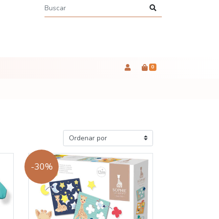
0
-30%