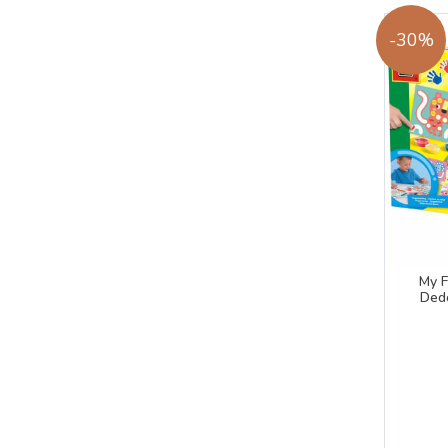
-30%
My F
Dedo