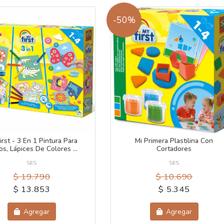
-50%
irst - 3 En 1 Pintura Para
Mi Primera Plastilina Con
s, Lápices De Colores ...
Cortadores
SES
SES
$ 19.790
$ 10.690
$ 13.853
$ 5.345
Agregar
Agregar