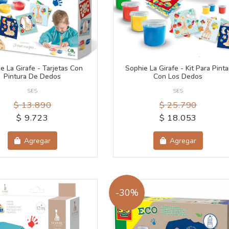
e La Girafe - Tarjetas Con
Sophie La Girafe - Kit Para Pinta
Pintura De Dedos
Con Los Dedos
SES
SES
$ 13.890
$ 25.790
$ 9.723
$ 18.053
Agregar
Agregar
-30%