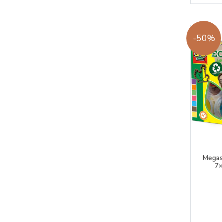
-50%
Megase
7×