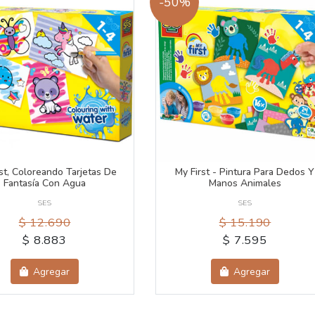
-50%
st, Coloreando Tarjetas De
My First - Pintura Para Dedos Y
Fantasía Con Agua
Manos Animales
SES
SES
$ 12.690
$ 15.190
$ 8.883
$ 7.595
Agregar
Agregar