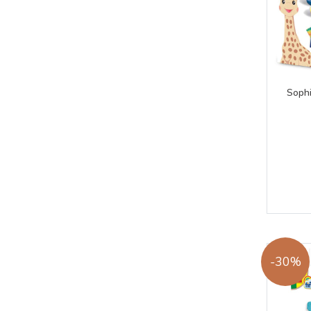
Sophi
-30%