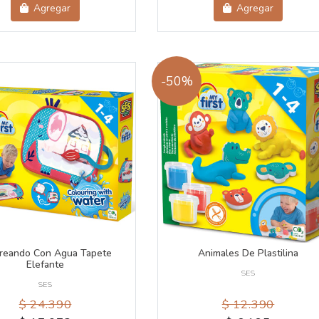
Agregar
Agregar
-50%
reando Con Agua Tapete
Animales De Plastilina
Elefante
SES
SES
$ 24.390
$ 12.390