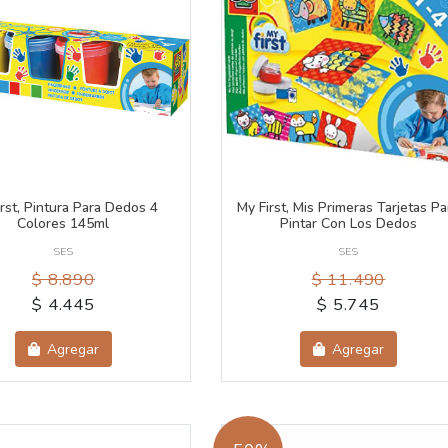
irst, Pintura Para Dedos 4
My First, Mis Primeras Tarjetas Pa
Colores 145ml
Pintar Con Los Dedos
SES
SES
$ 8.890
$ 11.490
$ 4.445
$ 5.745
Agregar
Agregar