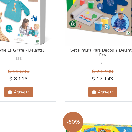
hie La Girafe - Delantal
Set Pintura Para Dedos Y Delant
Eco
SES
SES
$ 11.590
$ 24.490
$ 8.113
$ 17.143
Agregar
Agregar
-50%