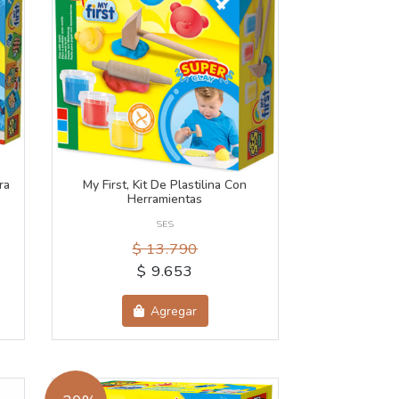
ra
My First, Kit De Plastilina Con
Herramientas
SES
$ 13.790
$ 9.653
Agregar