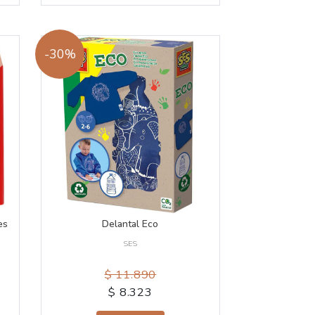
-30%
es
Delantal Eco
SES
$ 11.890
$ 8.323