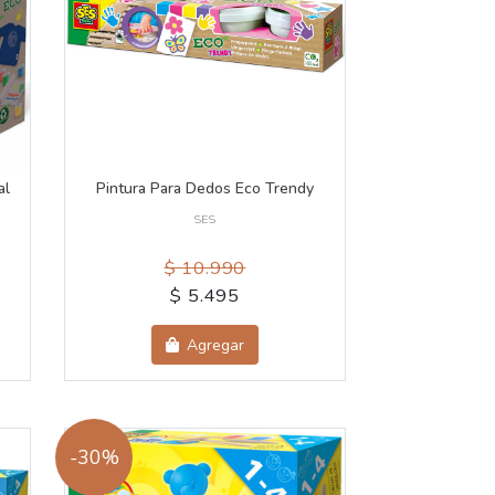
al
Pintura Para Dedos Eco Trendy
SES
$ 10.990
$ 5.495
Agregar
-30%