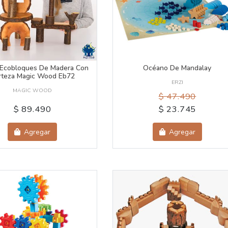
 Ecobloques De Madera Con
Océano De Mandalay
rteza Magic Wood Eb72
ERZI
MAGIC WOOD
$ 47.490
$ 89.490
$ 23.745
Agregar
Agregar