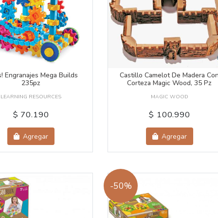
! Engranajes Mega Builds
Castillo Camelot De Madera Co
235pz
Corteza Magic Wood, 35 Pz
LEARNING RESOURCES
MAGIC WOOD
$ 70.190
$ 100.990
Agregar
Agregar
-50%