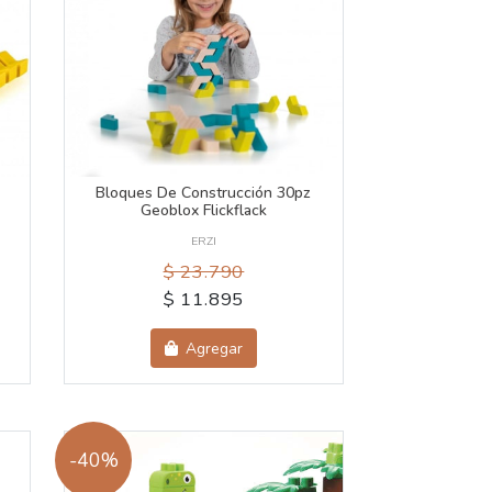
Bloques De Construcción 30pz
Geoblox Flickflack
ERZI
$ 23.790
$ 11.895
Agregar
-40%