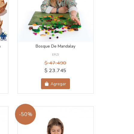
n
Bosque De Mandalay
ERZI
$ 47.490
$ 23.745
Agregar
-50%