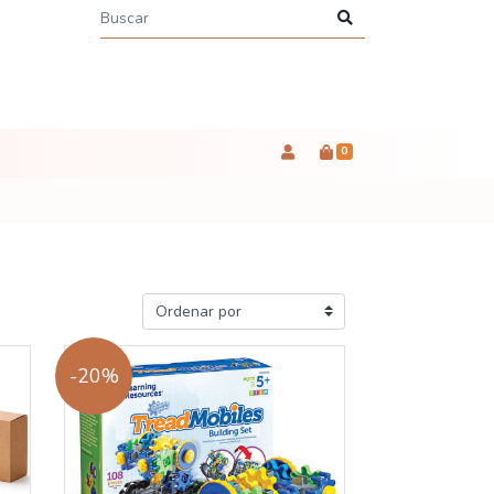
0
-20%