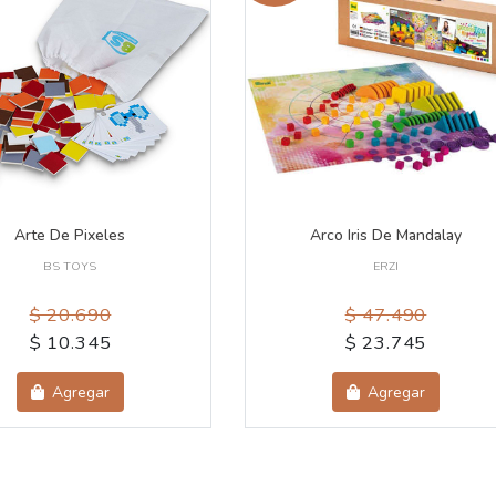
Arte De Pixeles
Arco Iris De Mandalay
BS TOYS
ERZI
$ 20.690
$ 47.490
$ 10.345
$ 23.745
Agregar
Agregar