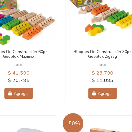
ues De Construcción 60pz
Bloques De Construcción 30pz
Geoblox Maximix
Geoblox Zigzag
ERZI
ERZI
$ 41.590
$ 23.790
$ 20.795
$ 11.895
Agregar
Agregar
-50%