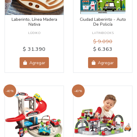
Laberinto, Línea Madera
Ciudad Laberinto - Auto
Nativa
De Policía
LÚDIKO
LATINBOOKS
$ 9.090
$ 31.390
$ 6.363
Agregar
Agregar
-40%
-40%