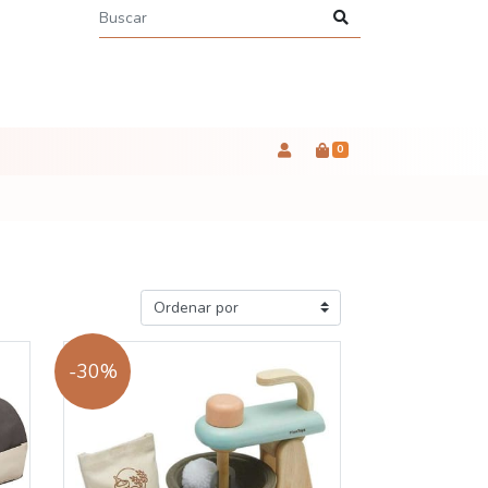
0
-30%