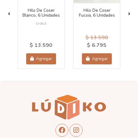
Hilo De Coser
Hilo De Coser
or
Blanco, 6 Unidades
Fucsia, 6 Unidades
SABLE
$ 13.590
$ 13.590
$ 6.795
Agregar
Agregar