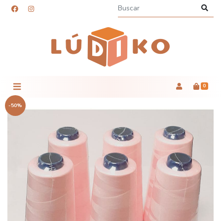
0
-50%