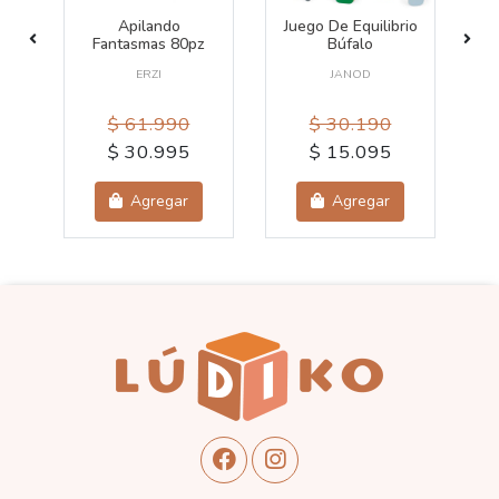
Apilando
Juego De Equilibrio
J
io
Fantasmas 80pz
Búfalo
s
ERZI
JANOD
$ 61.990
$ 30.190
$ 30.995
$ 15.095
Agregar
Agregar