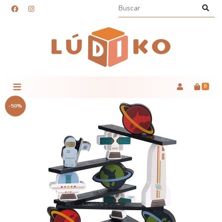
0
-50%