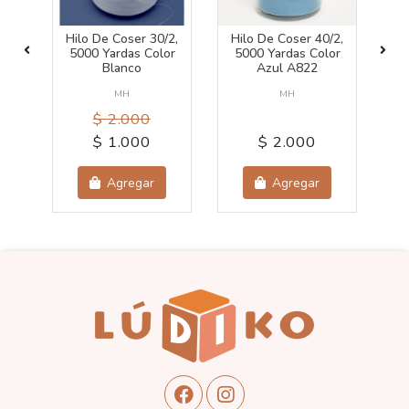
Hilo De Coser 30/2,
Hilo De Coser 40/2,
Hi
or
5000 Yardas Color
5000 Yardas Color
5
Blanco
Azul A822
MH
MH
$ 2.000
$ 1.000
$ 2.000
Agregar
Agregar